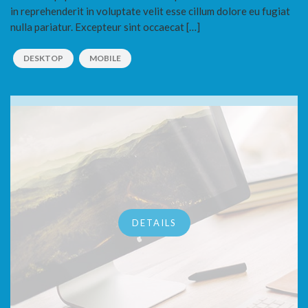
in reprehenderit in voluptate velit esse cillum dolore eu fugiat
nulla pariatur. Excepteur sint occaecat […]
DESKTOP
MOBILE
DETAILS